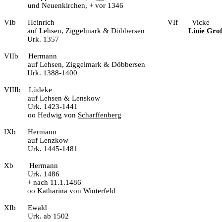
und Neuenkirchen, + vor 1346
VIb
Heinrich
VIf
Vicke
auf Lehsen, Ziggelmark & Döbbersen
Linie Gro
Urk. 1357
VIIb
Hermann
auf Lehsen, Ziggelmark & Döbbersen
Urk. 1388-1400
VIIIb
Lüdeke
auf Lehsen & Lenskow
Urk. 1423-1441
oo Hedwig von
Scharffenberg
IXb
Hermann
auf Lenzkow
Urk. 1445-1481
Xb
Hermann
Urk. 1486
+ nach 11.1.1486
oo Katharina von
Winterfeld
XIb
Ewald
Urk. ab 1502