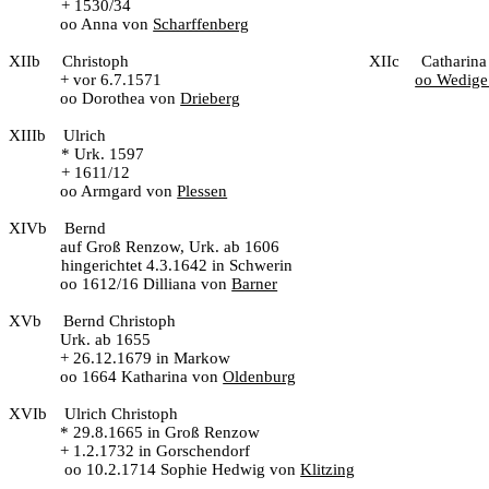
+ 1530/34
oo Anna von
Scharffenberg
XIIb
Christoph
XIIc
Catharina
+ vor 6.7.1571
oo Wedige
oo Dorothea von
Drieberg
XIIIb
Ulrich
* Urk. 1597
+ 1611/12
oo Armgard von
Plessen
XIVb
Bernd
auf Groß Renzow, Urk. ab 1606
hingerichtet 4.3.1642 in Schwerin
oo 1612/16 Dilliana von
Barner
XVb
Bernd Christoph
Urk. ab 1655
+ 26.12.1679 in Markow
oo 1664 Katharina von
Oldenburg
XVIb
Ulrich Christoph
* 29.8.1665 in Groß Renzow
+ 1.2.1732 in Gorschendorf
oo 10.2.1714 Sophie Hedwig von
Klitzing