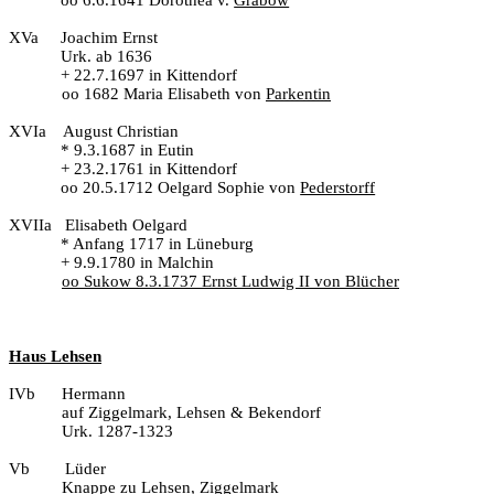
oo 6.6.1641 Dorothea v.
Grabow
XVa
Joachim Ernst
Urk. ab 1636
+ 22.7.1697 in Kittendorf
oo 1682 Maria Elisabeth von
Parkentin
XVIa
August Christian
* 9.3.1687 in Eutin
+ 23.2.1761 in Kittendorf
oo 20.5.1712 Oelgard Sophie von
Pederstorff
XVIIa
Elisabeth Oelgard
* Anfang 1717 in Lüneburg
+ 9.9.1780 in Malchin
oo Sukow 8.3.1737 Ernst Ludwig II von Blücher
Haus Lehsen
IVb
Hermann
auf Ziggelmark, Lehsen & Bekendorf
Urk. 1287-1323
Vb
Lüder
Knappe zu Lehsen, Ziggelmark