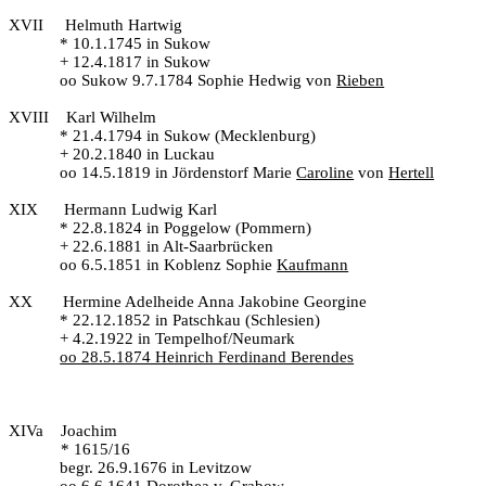
XVII
Helmuth Hartwig
* 10.1.1745 in Sukow
+ 12.4.1817 in Sukow
oo Sukow 9.7.1784 Sophie Hedwig von
Rieben
XVIII
Karl Wilhelm
* 21.4.1794 in Sukow (Mecklenburg)
+ 20.2.1840 in Luckau
oo 14.5.1819 in Jördenstorf Marie
Caroline
von
Hertell
XIX
Hermann Ludwig Karl
* 22.8.1824 in Poggelow (Pommern)
+ 22.6.1881 in Alt-Saarbrücken
oo 6.5.1851 in Koblenz Sophie
Kaufmann
XX
Hermine Adelheide Anna Jakobine Georgine
* 22.12.1852 in Patschkau (Schlesien)
+ 4.2.1922 in Tempelhof/Neumark
oo 28.5.1874 Heinrich Ferdinand Berendes
XIVa
Joachim
* 1615/16
begr. 26.9.1676 in Levitzow