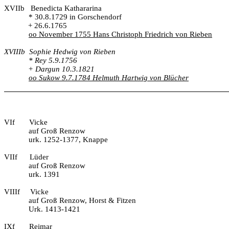
XVIIb
Benedicta Kathararina
* 30.8.1729 in Gorschendorf
+ 26.6.1765
oo November 1755 Hans Christoph Friedrich von Rieben
XVIIIb
Sophie Hedwig von Rieben
* Rey 5.9.1756
+ Dargun 10.3.1821
oo Sukow 9.7.1784 Helmuth Hartwig von Blücher
VIf
Vicke
auf Groß Renzow
urk. 1252-1377, Knappe
VIIf
Lüder
auf Groß Renzow
urk. 1391
VIIIf
Vicke
auf Groß Renzow, Horst & Fitzen
Urk. 1413-1421
IXf
Reimar