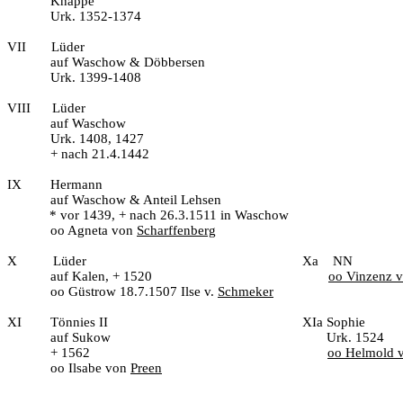
Knappe
Urk. 1352-1374
VII
Lüder
auf Waschow & Döbbersen
Urk. 1399-1408
VIII
Lüder
auf Waschow
Urk. 1408, 1427
+ nach 21.4.1442
IX
Hermann
auf Waschow & Anteil Lehsen
* vor 1439, + nach 26.3.1511 in Waschow
oo Agneta von
Scharffenberg
X
Lüder
Xa
NN
auf Kalen, + 1520
oo Vinzenz 
oo Güstrow 18.7.1507 Ilse v.
Schmeker
XI
Tönnies II
XIa Sophie
auf Sukow
Urk. 1524
+ 1562
oo Helmold v
oo Ilsabe von
Preen