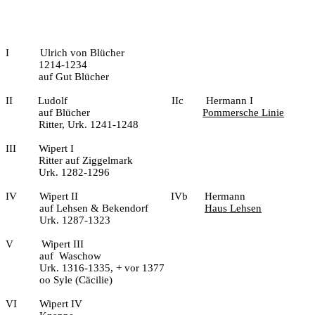
I
Ulrich von Blücher
1214-1234
auf Gut Blücher
II
Ludolf
IIc
Hermann I
auf Blücher
Pommersche Linie
Ritter, Urk. 1241-1248
III
Wipert I
Ritter auf Ziggelmark
Urk. 1282-1296
IV
Wipert II
IVb
Hermann
auf Lehsen & Bekendorf
Haus Lehsen
Urk. 1287-1323
V
Wipert III
auf
Waschow
Urk. 1316-1335, + vor 1377
oo Syle (Cäcilie)
VI
Wipert IV