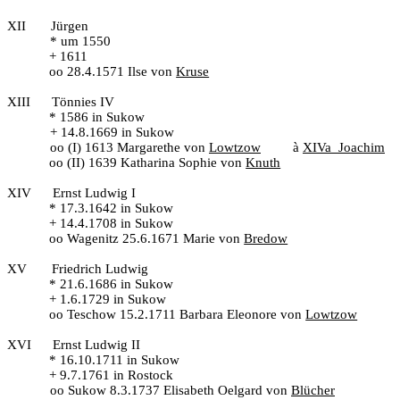
XII
Jürgen
* um 1550
+ 1611
oo 28.4.1571 Ilse von
Kruse
XIII
Tönnies IV
* 1586 in Sukow
+ 14.8.1669 in Sukow
oo (I) 1613 Margarethe von
Lowtzow
à
XIVa
Joachim
oo (II) 1639 Katharina Sophie von
Knuth
XIV
Ernst Ludwig I
* 17.3.1642 in Sukow
+ 14.4.1708 in Sukow
oo Wagenitz 25.6.1671 Marie von
Bredow
XV
Friedrich Ludwig
* 21.6.1686 in Sukow
+ 1.6.1729 in Sukow
oo Teschow 15.2.1711 Barbara Eleonore von
Lowtzow
XVI
Ernst Ludwig II
* 16.10.1711 in Sukow
+ 9.7.1761 in Rostock
oo Sukow 8.3.1737 Elisabeth Oelgard von
Blücher