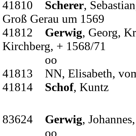
41810
Scherer
, Sebastia
Groß Gerau um 1569
41812
Gerwig
, Georg, K
Kirchberg, + 1568/71
oo
41813 NN, Elisabeth, vom
41814
Schof
, Kuntz
83624
Gerwig
, Johannes
oo