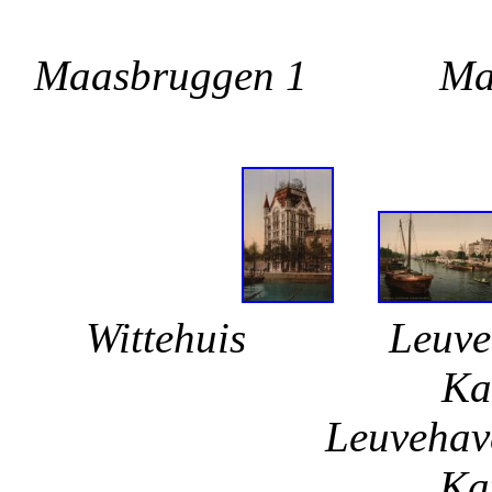
Rhe
Maasbruggen 1 
Rij
Wittehuis Leuveh
Kat
Leuveha
Ka