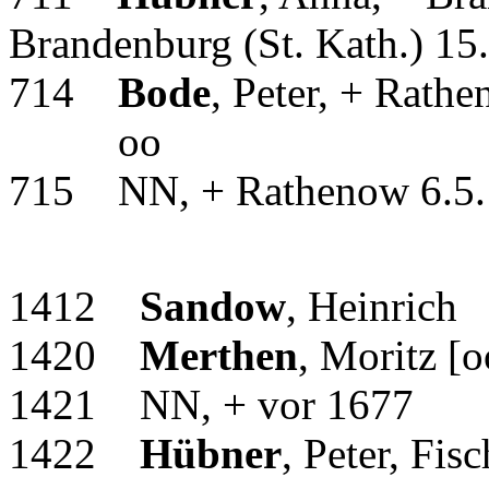
Brandenburg (St. Kath.) 15
714
Bode
, Peter, + Rath
oo
715 NN, + Rathenow 6.5
1412
Sandow
, Heinrich
1420
Merthen
, Moritz [
1421 NN, + vor 1677
1422
Hübner
, Peter, Fi