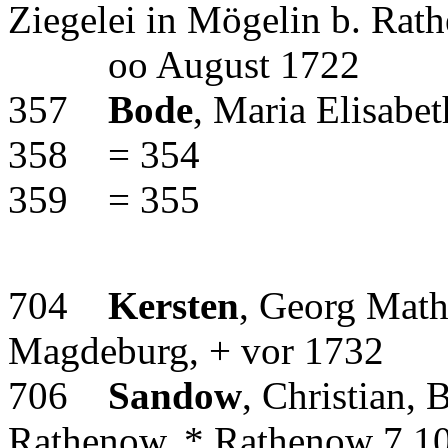
Ziegelei in Mögelin b. Rat
oo August 1722
357
Bode
, Maria Elisabet
358 = 354
359 = 355
704
Kersten
, Georg Math
Magdeburg, + vor 1732
706
Sandow
, Christian,
Rathenow, * Rathenow 7.1