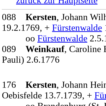
zurück zur Hauptseite
088
Kersten
, Johann Wil
19.2.1769, +
Fürstenwalde
oo
Fürstenwalde
2.5.
089
Weinkauf
, Caroline 
Pauli) 2.6.1776
176
Kersten
, Johann Hei
Oebisfelde 13.7.1739, +
Fü
oo Brandenburg (St. Pa