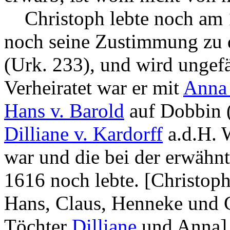
Christoph lebte noch am 1
noch seine Zustimmung zu 
(Urk. 233), und wird ungef
Verheiratet war er mit
Anna 
Hans v. Barold
auf Dobbin (
Dilliane v. Kardorff
a.d.H. 
war und die bei der erwähn
1616 noch lebte. [Christoph
Hans, Claus, Henneke und C
Töchter
Dilliane
und Anna]